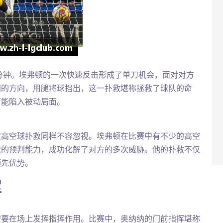
分钟。埃弗顿的一次快速反击形成了单刀机会，面对对方
门的方向，用腿将球挡出，这一扑救堪称拯救了球队的命
可能陷入被动局面。
次高空球扑救同样不容忽视。埃弗顿在比赛中有不少的高空
球的预判能力，成功化解了对方的多次威胁。他的扑救不仅
领先优势。
挥
需要在场上发挥指挥作用。比赛中，奥纳纳的门前指挥堪称