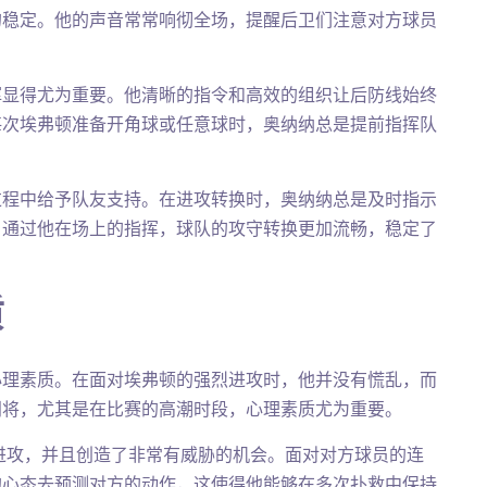
的稳定。他的声音常常响彻全场，提醒后卫们注意对方球员
挥显得尤为重要。他清晰的指令和高效的组织让后防线始终
每次埃弗顿准备开角球或任意球时，奥纳纳总是提前指挥队
过程中给予队友支持。在进攻转换时，奥纳纳总是及时指示
。通过他在场上的指挥，球队的攻守转换更加流畅，稳定了
质
心理素质。在面对埃弗顿的强烈进攻时，他并没有慌乱，而
门将，尤其是在比赛的高潮时段，心理素质尤为重要。
进攻，并且创造了非常有威胁的机会。面对对方球员的连
的心态去预测对方的动作，这使得他能够在多次扑救中保持