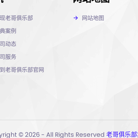
现老哥俱乐部
网站地图
典案例
司动态
司服务
到老哥俱乐部官网
right © 2026 - All Rights Reserved
老哥俱乐部