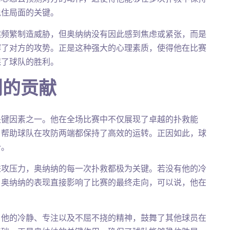
稳住局面的关键。
然频繁制造威胁，但奥纳纳没有因此感到焦虑或紧张，而是
解了对方的攻势。正是这种强大的心理素质，使得他在比赛
保了球队的胜利。
利的贡献
关键因素之一。他在全场比赛中不仅展现了卓越的扑救能
，帮助球队在攻防两端都保持了高效的运转。正因如此，球
分。
进攻压力，奥纳纳的每一次扑救都极为关键。若没有他的冷
。奥纳纳的表现直接影响了比赛的最终走向，可以说，他在
。他的冷静、专注以及不屈不挠的精神，鼓舞了其他球员在