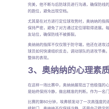
完美，他不断与后防球员进行沟通，确保防线
的跑位，避免出现空档。
尤其是在对方进行定位球攻势时，奥纳纳的指
保持严密，避免了对方通过定位球取得进展。
友站位，确保防线不被撕裂。
奥纳纳的指挥不仅仅限于防守端，他还在进攻
球员如何快速组织反击，调动球队的进攻节奏
整体的表现。
3、奥纳纳的心理素
在这样一场比赛中，奥纳纳展现出了他极强的
是始终保持冷静，做出精准的判断。作为一名
比赛的第80分钟，埃弗顿发动了一次高强度的
续射门，奥纳纳不仅保持冷静，还用自己稳定