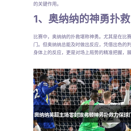
的关键作用。
1、奥纳纳的神勇扑救
比赛中，奥纳纳的扑救堪称神勇。尤其是在比
门。但奥纳纳总能及时做出反应，凭借出色的
身体上的反应，更是对场上局势的精准把握，