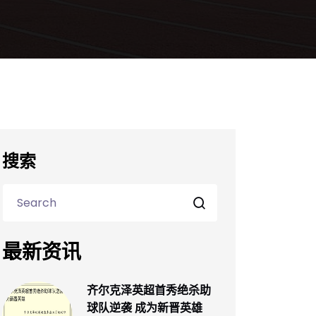
搜索
最新资讯
齐尔克泽英超首秀绝杀助
球队逆袭 成为新晋英雄