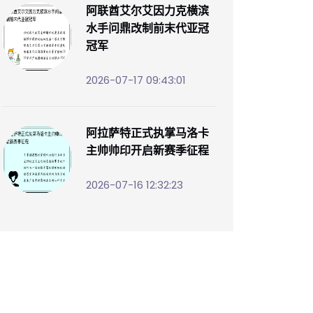
阿联酋艾尔艾因力克横滨
水手问鼎改制前末代亚冠
冠军
2026-07-17 09:43:01
阿拉萨特正式执掌马洛卡
主帅帅印开启新赛季征程
2026-07-16 12:32:23