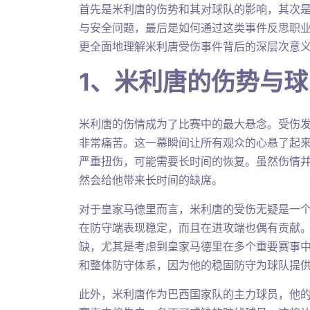
首先是米利唐的伤势和其对球队的影响，其次
与安全问题，最后是如何通过这类事件反思职
更全面地理解米利唐受伤事件背后的深层次意
1、米利唐的伤势与
米利唐的伤情成为了比赛中的最大悬念。受伤
非常痛苦。这一幕瞬间让所有观众的心悬了起
严重扭伤，可能需要长时间的恢复。虽然伤情
然会给他带来长时间的缺席。
对于皇家马德里而言，米利唐的受伤无疑是一
在防守端表现稳定，而且在进攻端也偶有贡献
缺，尤其是考虑到皇家马德里在多个重要赛事
和整体防守体系，因为他的稳固防守为球队提
此外，米利唐作为巴西国家队的主力球员，他