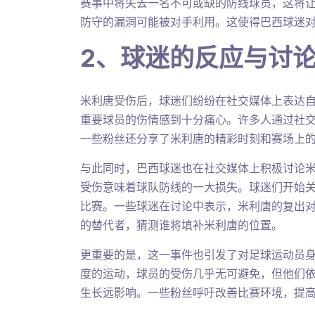
赛事中将失去一名不可或缺的防线球员，这将
防守的漏洞可能被对手利用。这使得巴西球迷
2、球迷的反应与讨
米利唐受伤后，球迷们纷纷在社交媒体上表达
重要球员的伤情感到十分痛心。许多人通过社
一些粉丝还分享了米利唐的精彩时刻和赛场上
与此同时，巴西球迷也在社交媒体上积极讨论
受伤意味着球队防线的一大损失。球迷们开始
比赛。一些球迷在讨论中表示，米利唐的复出
的替代者，猜测谁将填补米利唐的位置。
更重要的是，这一事件也引发了对足球运动员
度的运动，球员的受伤几乎无可避免，但他们
生长远影响。一些粉丝呼吁改善比赛环境，提