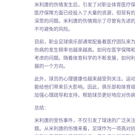
米利唐的伤情发生后，引发了对职业体育医疗
医疗保障方面已经投入了大量的资源，但现有
深思的问题。米利唐的伤情揭示了尽管有先进
不可避免的风险。
目前，职业足球俱乐部通常配备着医疗团队来
伤病的发生频率也越来越高。如何在医学保障
考虑的问题。随着体育科学的不断发展，如何
展的一个方向。
此外，球员的心理健康也越来越受到关注。运
能给他们带来巨大影响。因此，俱乐部和体育
加强心理疏导和支持，帮助球员更好地应对伤
总结：
米利唐的受伤事件，不仅引发了球迷的广泛关
题。从米利唐的伤情来看，足球作为一项高对