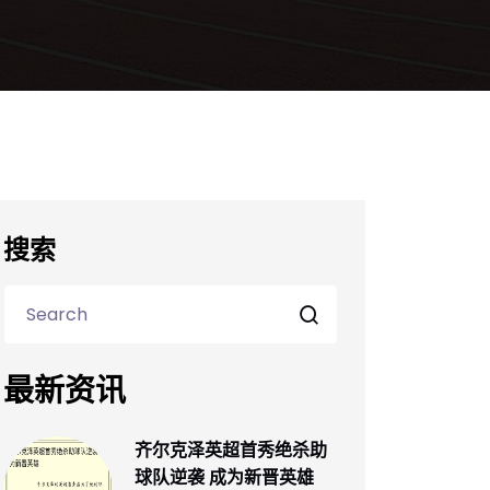
搜索
最新资讯
齐尔克泽英超首秀绝杀助
球队逆袭 成为新晋英雄