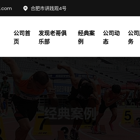
l.com
合肥市讲践观4号
公司首
发现老哥俱
经典案
公司动
公司
页
乐部
例
态
务