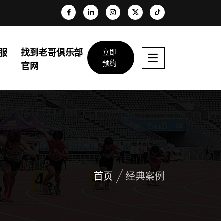
服
找到老哥俱乐部
立即
预约
官网
首页
经典案例