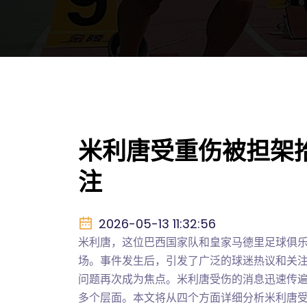
米利唐受重伤被担架
注
2026-05-13 11:32:56
米利唐，这位巴西国家队和皇家马德里足球俱
场。事件发生后，引发了广泛的球迷热议和关
问题再次成为焦点。米利唐受伤的消息迅速传
多个层面。本文将从四个方面详细分析米利唐