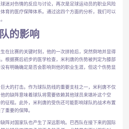
是球迷对伤情的反应与讨论，再次是足球运动员的职业风险
业体育的医疗保障体系。通过这四个方面的分析，我们可以
义。
球队的影响
发生在比赛的关键时刻，他的一次拼抢后，突然倒地并显得
来。根据赛后初步的医学检查，米利唐的伤势被判定为膝部
并没有明确确定是否会影响到他的职业生涯，但这个伤势显
个巨大的打击。作为球队防线的重要支柱之一，米利唐不仅
。他的缺阵意味着球队将需要依赖其他球员来填补这个空
中的征程。此外，米利唐的受伤还可能影响球队的战术布置
供了重要的保障。
的缺阵对国家队也产生了深远影响。巴西队在接下来的国际