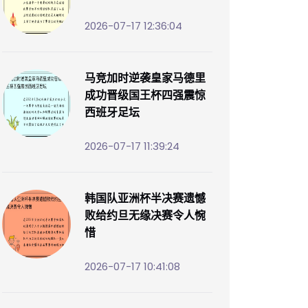
2026-07-17 12:36:04
马竞加时逆袭皇家马德里
成功晋级国王杯四强震惊
西班牙足坛
2026-07-17 11:39:24
韩国队亚洲杯半决赛遗憾
败给约旦无缘决赛令人惋
惜
2026-07-17 10:41:08