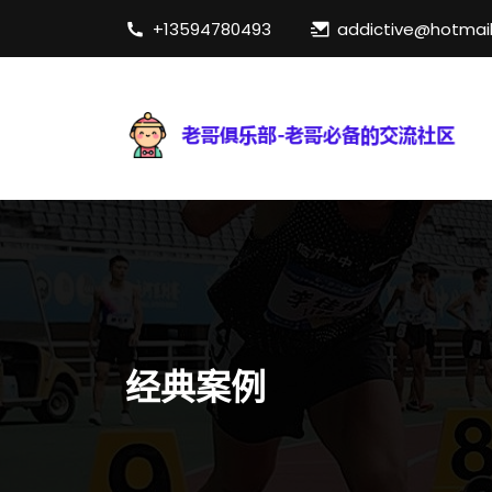
+13594780493
addictive@hotmai
经典案例