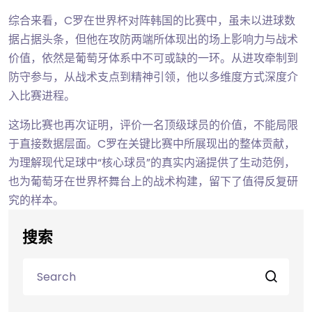
综合来看，C罗在世界杯对阵韩国的比赛中，虽未以进球数
据占据头条，但他在攻防两端所体现出的场上影响力与战术
价值，依然是葡萄牙体系中不可或缺的一环。从进攻牵制到
防守参与，从战术支点到精神引领，他以多维度方式深度介
入比赛进程。
这场比赛也再次证明，评价一名顶级球员的价值，不能局限
于直接数据层面。C罗在关键比赛中所展现出的整体贡献，
为理解现代足球中“核心球员”的真实内涵提供了生动范例，
也为葡萄牙在世界杯舞台上的战术构建，留下了值得反复研
究的样本。
搜索