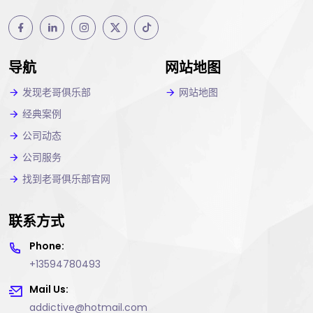
导航
网站地图
发现老哥俱乐部
网站地图
经典案例
公司动态
公司服务
找到老哥俱乐部官网
联系方式
Phone:
+13594780493
Mail Us:
addictive@hotmail.com