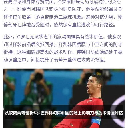
在高空球和身体对抗层面，C罗依旧是葡萄牙最稳定的支点
之一。即便面对韩国队积极的贴身防守，他依然能够通过身
体卡位争取第一落点或制造二点球机会。这种对抗优势，使
葡萄牙在阵地战受阻时，依然保有直接进攻的可行路径。
此外，C罗在无球状态下的跑动同样具有战术价值。他多次
通过佯装前插后突然回撤，打乱韩国后腰与中卫之间的防守
衔接。这种细微却高频的战术动作，使韩国防线始终处于被
动调整之中，间接提升了葡萄牙整体进攻的流畅度。