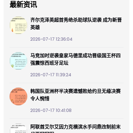
最新资讯
齐尔克泽英超首秀绝杀助球队逆袭 成为新晋
英雄
2026-07-17 12:36:04
马竞加时逆袭皇家马德里成功晋级国王杯四
强震惊西班牙足坛
2026-07-17 11:39:24
韩国队亚洲杯半决赛遗憾败给约旦无缘决赛
令人惋惜
2026-07-17 10:41:08
阿联酋艾尔艾因力克横滨水手问鼎改制前末