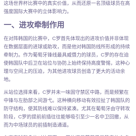
这场世界杯比赛中的真实价值，从而还原一名顶级球员在高
强度国际大赛中的立体影响力。
一、进攻牵制作用
在对阵韩国的比赛中，C罗首先体现出的进攻价值并非体现
在数据层面的进球或助攻，而是他对韩国防线所形成的持续
牵制力。作为葡萄牙锋线最具威慑力的球员，C罗的存在迫
使韩国队中后卫在站位与协防上始终保持高度警惕，这种心
理与空间上的压迫，为其他进攻球员创造了更大的活动余
地。
从站位选择来看，C罗并未一味固守禁区中路，而是频繁在
中锋与左肋部之间游弋。这种横向移动有效拉扯了韩国队的
防守结构，使其防线难以保持紧凑。尤其在葡萄牙由守转攻
阶段，C罗的提前前插往往能够吸引至少一名中卫回撤，从
而为中场球员的前插制造通道。