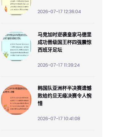
2026-07-17 12:36:04
马竞加时逆袭皇家马德里
成功晋级国王杯四强震惊
西班牙足坛
2026-07-17 11:39:24
韩国队亚洲杯半决赛遗憾
败给约旦无缘决赛令人惋
惜
2026-07-17 10:41:08