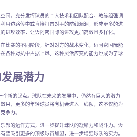
造空间，充分发挥球员的个人技术和团队配合。教练组强调
并利用边路传中或直接打击对手的防线漏洞，形成更多的进
队的进攻效率，让迈阿密国际的进攻更加高效且多样化。
。在比赛的不同阶段，针对对方的战术变化，迈阿密国际能
够在各种对抗中占据上风。这种灵活应变的能力也成为了球
的发展潜力
是一个新的起点。球队在未来的发展中，仍然有巨大的潜力
出效果，更多的年轻球员将有机会进入一线队，这不仅能为
的竞争力。
俱乐部的运作方式，进一步提升球队的凝聚力和战斗力。迈
也有望吸引更多的顶级球员加盟，进一步增强球队的实力。