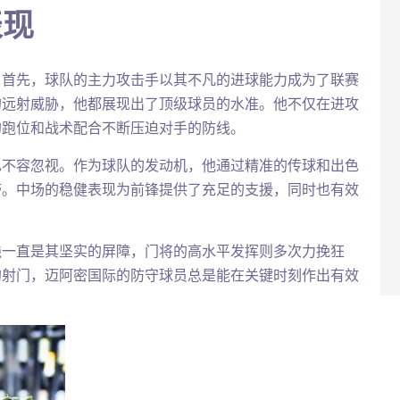
表现
。首先，球队的主力攻击手以其不凡的进球能力成为了联赛
的远射威胁，他都展现出了顶级球员的水准。他不仅在进攻
的跑位和战术配合不断压迫对手的防线。
也不容忽视。作为球队的发动机，他通过精准的传球和出色
带。中场的稳健表现为前锋提供了充足的支援，同时也有效
线一直是其坚实的屏障，门将的高水平发挥则多次力挽狂
的射门，迈阿密国际的防守球员总是能在关键时刻作出有效