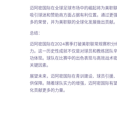
迈阿密国际在全球足球市场中的崛起将为美职
吸引球迷和赞助商方面占据有利位置。通过更
多的荣誉，并为美职联的全球化发展做出贡献
总结：
迈阿密国际在2024赛季打破美职联常规赛积
力。这一历史性成就不仅是对球员和教练团队
功体现。球队在比赛中的出色表现与高效战术
关键因素。
展望未来，迈阿密国际在青训建设、球员引援
供保障。随着球队实力的增强，迈阿密国际有
化贡献更多的力量。