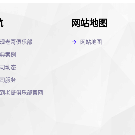
航
网站地图
现老哥俱乐部
网站地图
典案例
司动态
司服务
到老哥俱乐部官网