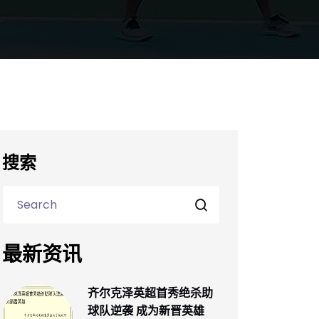
搜索
最新资讯
齐尔克泽英超首秀绝杀助
球队逆袭 成为新晋英雄