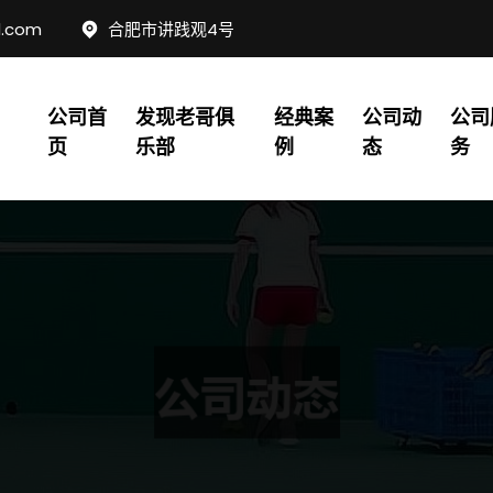
l.com
合肥市讲践观4号
公司首
发现老哥俱
经典案
公司动
公司
页
乐部
例
态
务