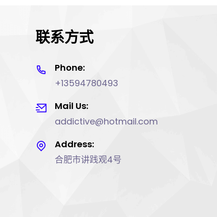
联系方式
Phone:
+13594780493
Mail Us:
addictive@hotmail.com
Address:
合肥市讲践观4号