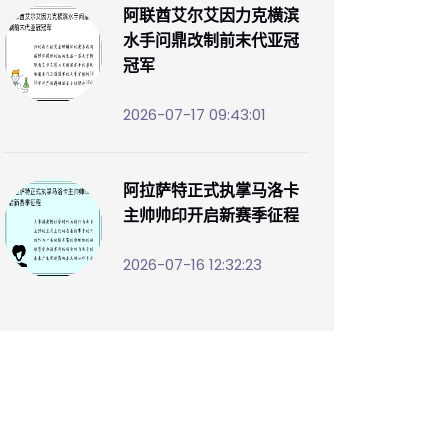
阿联酋艾尔艾因力克横滨
水手问鼎改制前末代亚冠
冠军
2026-07-17 09:43:01
阿拉萨特正式执掌马洛卡
主帅帅印开启新赛季征程
2026-07-16 12:32:23