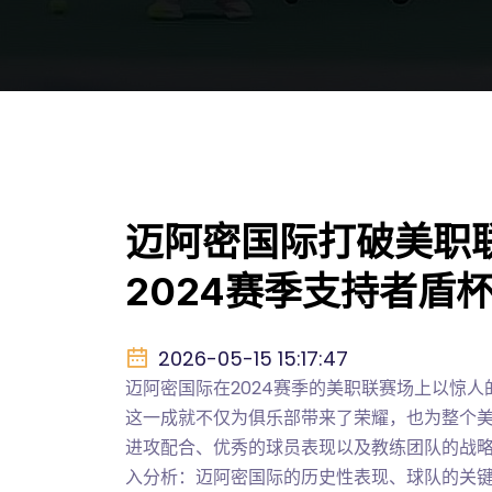
迈阿密国际打破美职
2024赛季支持者盾
2026-05-15 15:17:47
迈阿密国际在2024赛季的美职联赛场上以惊
这一成就不仅为俱乐部带来了荣耀，也为整个
进攻配合、优秀的球员表现以及教练团队的战
入分析：迈阿密国际的历史性表现、球队的关